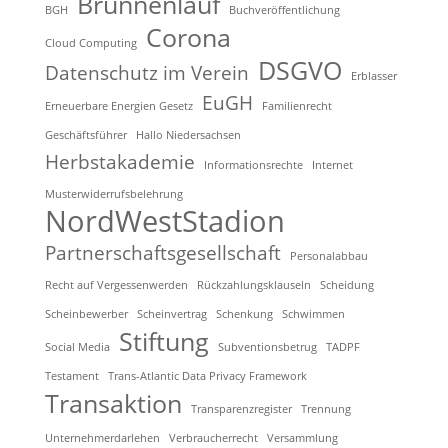
Brunnenlauf
BGH
Buchveröffentlichung
Corona
Cloud Computing
DSGVO
Datenschutz im Verein
Erblasser
EuGH
Erneuerbare Energien Gesetz
Familienrecht
Geschäftsführer
Hallo Niedersachsen
Herbstakademie
Informationsrechte
Internet
Musterwiderrufsbelehrung
NordWestStadion
Partnerschaftsgesellschaft
Personalabbau
Recht auf Vergessenwerden
Rückzahlungsklauseln
Scheidung
Scheinbewerber
Scheinvertrag
Schenkung
Schwimmen
Stiftung
Social Media
Subventionsbetrug
TADPF
Testament
Trans-Atlantic Data Privacy Framework
Transaktion
Transparenzregister
Trennung
Unternehmerdarlehen
Verbraucherrecht
Versammlung