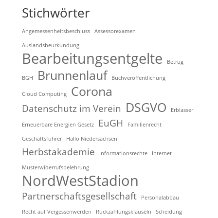
Stichwörter
Angemessenheitsbeschluss
Assessorexamen
Auslandsbeurkundung
Bearbeitungsentgelte
Betrug
Brunnenlauf
BGH
Buchveröffentlichung
Corona
Cloud Computing
DSGVO
Datenschutz im Verein
Erblasser
EuGH
Erneuerbare Energien Gesetz
Familienrecht
Geschäftsführer
Hallo Niedersachsen
Herbstakademie
Informationsrechte
Internet
Musterwiderrufsbelehrung
NordWestStadion
Partnerschaftsgesellschaft
Personalabbau
Recht auf Vergessenwerden
Rückzahlungsklauseln
Scheidung