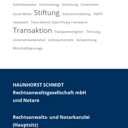
Scheinbewerber
Scheinvertrag
Schenkung
Schwimmen
Stiftung
Social Media
Subventionsbetrug
TADPF
Testament
Trans-Atlantic Data Privacy Framework
Transaktion
Transparenzregister
Trennung
Unternehmerdarlehen
Verbraucherrecht
Versammlung
Wirtschaftsspionage
HAUNHORST SCHMIDT
Rechtsanwaltsgesellschaft mbH
und Notare
Rechtsanwalts- und Notarkanzlei
(Hauptsitz)