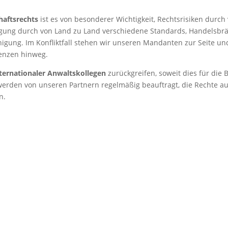
haftsrechts
ist es von besonderer Wichtigkeit, Rechtsrisiken durch
nigung durch von Land zu Land verschiedene Standards, Handelsbr
igung. Im Konfliktfall stehen wir unseren Mandanten zur Seite un
enzen hinweg.
ernationaler Anwaltskollegen
zurückgreifen, soweit dies für die 
r werden von unseren Partnern regelmäßig beauftragt, die Rechte 
n.
Leistungen im Überblick
 Tochtergesellschaften.
Gestaltung und Verhandlun
r Unternehmenskaufverträge.
Unterstützung internationa
Rechtsstreitigkeiten.
Verhandlungsführung und 