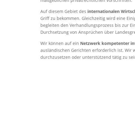
maßgeblichen privatrechtlichen Vorschriften.
Auf diesem Gebiet des
internationalen Wirtsc
Griff zu bekommen. Gleichzeitig wird eine Ei
begleiten den Verhandlungsprozess bis zur Ein
Durchsetzung von Ansprüchen über Landesgr
Wir können auf ein
Netzwerk kompetenter int
ausländischen Gerichten erforderlich ist. Wi
durchzusetzen oder unterstützend tätig zu sei
Beratung bei der Gründung ausländischer
Beratung und Gestaltung internationale
Verhandlungsführung bei internationalen 