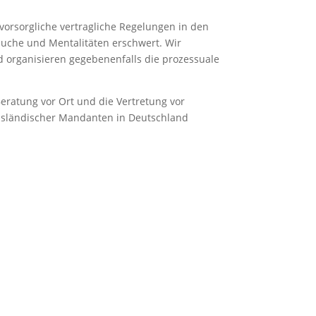
 vorsorgliche vertragliche Regelungen in den
äuche und Mentalitäten erschwert. Wir
d organisieren gegebenenfalls die prozessuale
Beratung vor Ort und die Vertretung vor
ausländischer Mandanten in Deutschland
g internationaler Lizenzverträge.
ler Partnerkanzleien bei der
Rechtedurchsetzung in Deutschland.