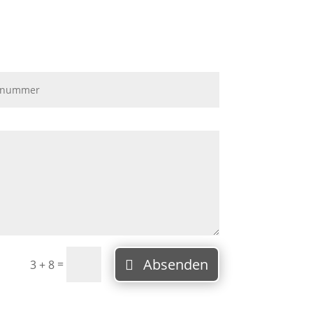
Absenden
=
3 + 8