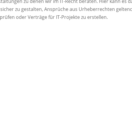
estaltungen zu denen wir im IT-Recht beraten. Hier kann es
icher zu gestalten, Ansprüche aus Urheberrechten geltend
prüfen oder Verträge für IT-Projekte zu erstellen.
Leistungen im Überblick
icher Ansprüche.
Prüfung datenschutz
Erstellung von IT-Pr
Beratung im Domain
te.