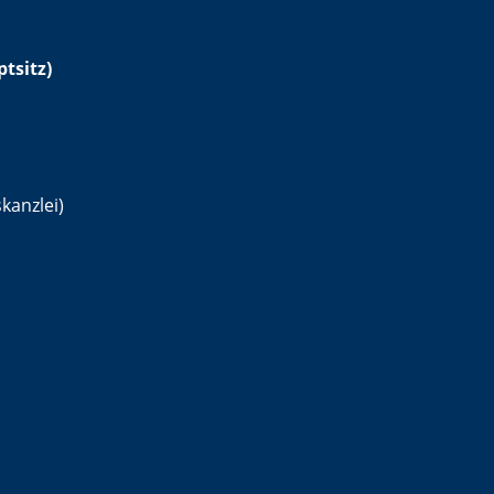
tsitz)
kanzlei)