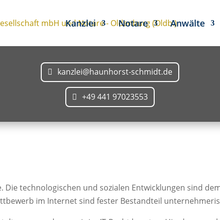
Kanzlei
Notare
Anwälte
kanzlei@haunhorst-schmidt.de
+49 441 97023553
e. Die technologischen und sozialen Entwicklungen sind dem
bewerb im Internet sind fester Bestandteil unternehmeri