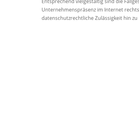
Entsprechend vielgestaltig sind die Fallg
Unternehmenspräsenz im Internet rechtss
datenschutzrechtliche Zulässigkeit hin zu 
Durchsetzung wettbewerbsrechtl
Abmahnabwehr.
Überprüfung Ihrer Webseiten.
Durchsetzung Ihrer Urheberrech