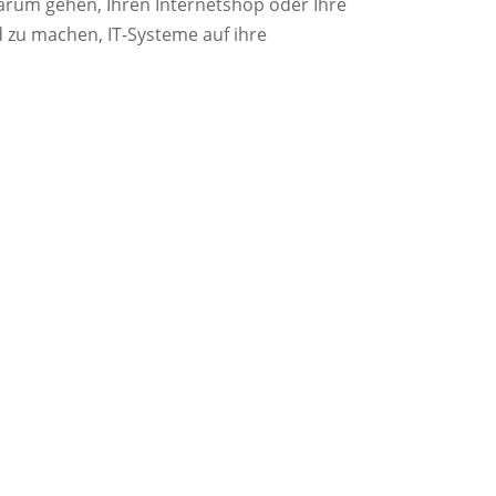
 darum gehen, Ihren Internetshop oder Ihre
 zu machen, IT-Systeme auf ihre
rechtlicher Fragestellungen.
ojektverträgen.
recht.