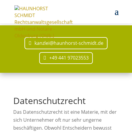
kanzlei@haunhorst-schmidt.de
+49 441 97023553
Datenschutzrecht
Das Datenschutzrecht ist eine Materie, mit der
sich Unternehmer oft nur sehr ungerne
beschäftigen. Obwohl Entscheidern bewusst