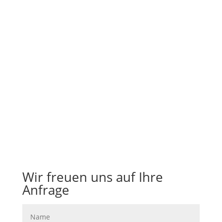
Abwehr und Durchsetzung von
Abmahnungen.
Überprüfung geplanter Maßnahmen
auf wettbewerbsrechtliche
Zulässigkeit.
Überprüfung von Webpräsenzen auf
wettbewerbsrechtliche Verstöße.
Wir freuen uns auf Ihre
Anfrage