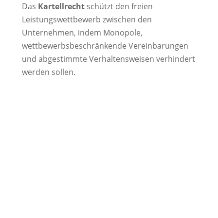
Das
Kartellrecht
schützt den freien
Leistungswettbewerb zwischen den
Unternehmen, indem Monopole,
wettbewerbsbeschränkende Vereinbarungen
und abgestimmte Verhaltensweisen verhindert
werden sollen.
Leistungen im Überblick
Abwehr und Durchsetzung von
wettbewerbsrechtlichen
Unterlassungs- und
Schadensersatzansprüchen.