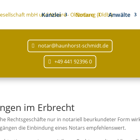
Kanzlei
Notare
Anwälte
notar@haunhorst-schmidt.de
+49 441 92396 0
ungen im Erbrecht
che Rechtsgeschäfte nur in notariell beurkundeter Form wir
orgängen die Einbindung eines Notars empfehlenswert.