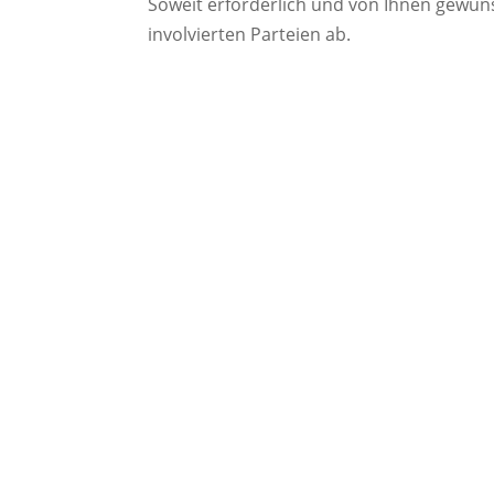
Soweit erforderlich und von Ihnen gewün
involvierten Parteien ab.
Die
notariellen Dienstleistungen im 
Erbausschlagung
Erbscheinsantrag
Erbvertrag