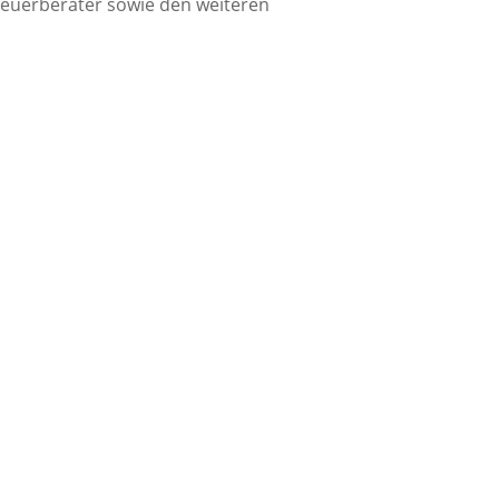
teuerberater sowie den weiteren
g im Rahmen vorweggenommener
eilsverzicht