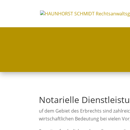
Notarielle Dienstleist
uf dem Gebiet des Erbrechts sind zahlrei
wirtschaftlichen Bedeutung bei vielen V