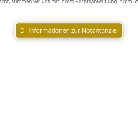
scht, stimmen wir uns mit Ihrem Rechtsanwalt und Ihrem S
Informationen zur Notarkanzlei
Tätigkeitsbereiche
Erbrecht
umfassen unter anderem:
Schenkungsvertra
Erbfolge
Testament
Vertrag über Pflichtt