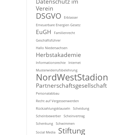
Datenschutz im
Verein
DSGVO
Erblasser
Erneuerbare Energien Gesetz
EuGH
Familienrecht
Geschäftsführer
Hallo Niedersachsen
Herbstakademie
Informationsrechte
Internet
Musterwiderrufsbelehrung
NordWestStadion
Partnerschaftsgesellschaft
Personalabbau
Recht auf Vergessenwerden
Rückzahlungsklauseln
Scheidung
Scheinbewerber
Scheinvertrag
Schenkung
Schwimmen
Stiftung
Social Media