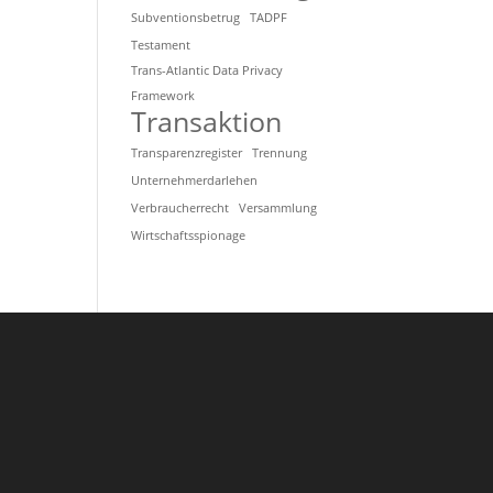
Subventionsbetrug
TADPF
Testament
Trans-Atlantic Data Privacy
Framework
Transaktion
Transparenzregister
Trennung
Unternehmerdarlehen
Verbraucherrecht
Versammlung
Wirtschaftsspionage