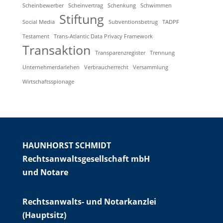
Scheinbewerber
Scheinvertrag
Schenkung
Schwimmen
Stiftung
Social Media
Subventionsbetrug
TADPF
Testament
Trans-Atlantic Data Privacy Framework
Transaktion
Transparenzregister
Trennung
Unternehmerdarlehen
Verbraucherrecht
Versammlung
Wirtschaftsspionage
HAUNHORST SCHMIDT
Rechtsanwaltsgesellschaft mbH
und Notare
Rechtsanwalts- und Notarkanzlei
(Hauptsitz)