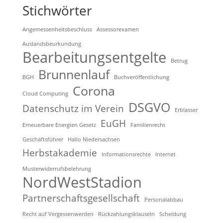
Stichwörter
Angemessenheitsbeschluss
Assessorexamen
Auslandsbeurkundung
Bearbeitungsentgelte
Betrug
Brunnenlauf
BGH
Buchveröffentlichung
Corona
Cloud Computing
DSGVO
Datenschutz im Verein
Erblasser
EuGH
Erneuerbare Energien Gesetz
Familienrecht
Geschäftsführer
Hallo Niedersachsen
Herbstakademie
Informationsrechte
Internet
Musterwiderrufsbelehrung
NordWestStadion
Partnerschaftsgesellschaft
Personalabbau
Recht auf Vergessenwerden
Rückzahlungsklauseln
Scheidung