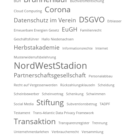
BGH
Buchveröffentlichung
Corona
Cloud Computing
DSGVO
Datenschutz im Verein
Erblasser
EuGH
Erneuerbare Energien Gesetz
Familienrecht
Geschäftsführer
Hallo Niedersachsen
Herbstakademie
Informationsrechte
Internet
Musterwiderrufsbelehrung
NordWestStadion
Partnerschaftsgesellschaft
Personalabbau
Recht auf Vergessenwerden
Rückzahlungsklauseln
Scheidung
Scheinbewerber
Scheinvertrag
Schenkung
Schwimmen
Stiftung
Social Media
Subventionsbetrug
TADPF
Testament
Trans-Atlantic Data Privacy Framework
Transaktion
Transparenzregister
Trennung
Unternehmerdarlehen
Verbraucherrecht
Versammlung