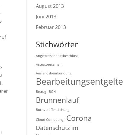
e
August 2013
-
Juni 2013
s
Februar 2013
ruf
Stichwörter
Angemessenheitsbeschluss
Assessorexamen
s
Auslandsbeurkundung
zu
Bearbeitungsentgelte
t.
erer
Betrug
BGH
Brunnenlauf
Buchveröffentlichung
Corona
Cloud Computing
Datenschutz im
n