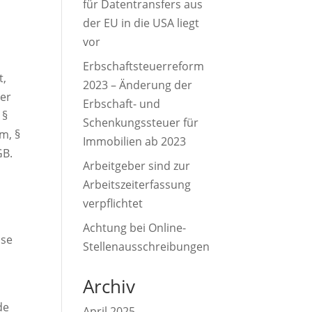
für Datentransfers aus
der EU in die USA liegt
vor
Erbschaftsteuerreform
t,
2023 – Änderung der
ner
Erbschaft- und
 §
Schenkungssteuer für
m, §
Immobilien ab 2023
GB.
Arbeitgeber sind zur
Arbeitszeiterfassung
verpflichtet
Achtung bei Online-
ise
Stellenausschreibungen
Archiv
de
April 2025