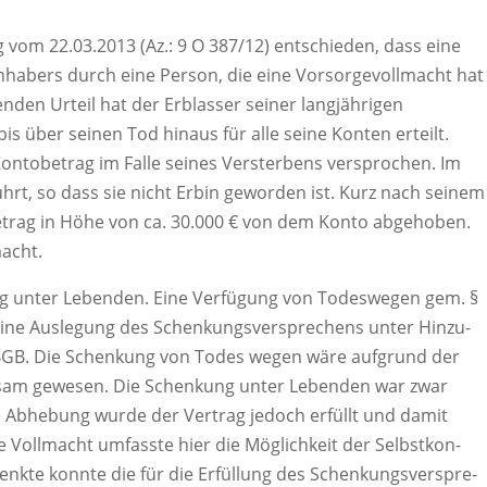
 vom 22.03.2013 (Az.: 9 O 387/12) entschieden, dass eine
abers durch eine Person, die eine Vorsorgevollmacht hat
genden Urteil hat der Erblasser seiner langjährigen
s über seinen Tod hinaus für alle seine Konten erteilt.
Kontobetrag im Falle seines Versterbens versprochen. Im
hrt, so dass sie nicht Erbin geworden ist. Kurz nach seinem
etrag in Höhe von ca. 30.000 € von dem Konto abgehoben.
macht.
ng unter Lebenden. Eine Verfügung von Todeswegen gem. §
bt eine Auslegung des Schenkungsversprechens unter Hinzu-
 BGB. Die Schenkung von Todes wegen wäre aufgrund der
sam gewesen. Die Schenkung unter Lebenden war zwar
 Abhebung wurde der Vertrag jedoch erfüllt und damit
e Vollmacht umfasste hier die Möglichkeit der Selbstkon-
henkte konnte die für die Erfüllung des Schenkungsverspre-