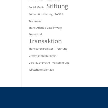
Stiftung
Social Media
Subventionsbetrug
TADPF
Testament
Trans-Atlantic Data Privacy
Framework
Transaktion
Transparenzregister
Trennung
Unternehmerdarlehen
Verbraucherrecht
Versammlung
Wirtschaftsspionage