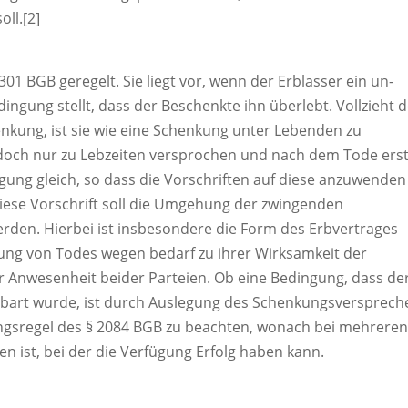
oll.[2]
01 BGB geregelt. Sie liegt vor, wenn der Erblasser ein un-
dingung stellt, dass der Beschenkte ihn überlebt. Vollzieht 
nkung, ist sie wie eine Schenkung unter Lebenden zu
jedoch nur zu Lebzeiten versprochen und nach dem Tode ers
fügung gleich, so dass die Vorschriften auf diese anzuwenden
 diese Vorschrift soll die Umgehung der zwingenden
erden. Hierbei ist insbesondere die Form des Erbvertrages
ung von Todes wegen bedarf zu ihrer Wirksamkeit der
ger Anwesenheit beider Parteien. Ob eine Bedingung, dass de
nbart wurde, ist durch Auslegung des Schenkungsversprech
gungsregel des § 2084 BGB zu beachten, wonach bei mehrere
n ist, bei der die Verfügung Erfolg haben kann.