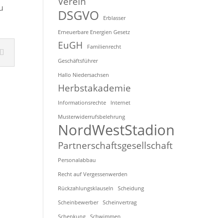
Verein
u
DSGVO
Erblasser
Erneuerbare Energien Gesetz
EuGH
Familienrecht
Geschäftsführer
Hallo Niedersachsen
Herbstakademie
Informationsrechte
Internet
Musterwiderrufsbelehrung
NordWestStadion
Partnerschaftsgesellschaft
Personalabbau
Recht auf Vergessenwerden
Rückzahlungsklauseln
Scheidung
Scheinbewerber
Scheinvertrag
Schenkung
Schwimmen