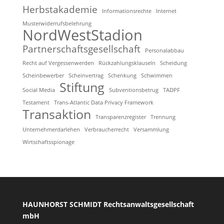
Herbstakademie
Informationsrechte
Internet
Musterwiderrufsbelehrung
NordWestStadion
Partnerschaftsgesellschaft
Personalabbau
Recht auf Vergessenwerden
Rückzahlungsklauseln
Scheidung
Scheinbewerber
Scheinvertrag
Schenkung
Schwimmen
Stiftung
Social Media
Subventionsbetrug
TADPF
Testament
Trans-Atlantic Data Privacy Framework
Transaktion
Transparenzregister
Trennung
Unternehmerdarlehen
Verbraucherrecht
Versammlung
Wirtschaftsspionage
HAUNHORST SCHMIDT Rechtsanwaltsgesellschaft
mbH