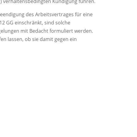
n) verhaltensbedingten Kündigung führen.
endigung des Arbeitsvertrages für eine
12 GG einschränkt, sind solche
elungen mit Bedacht formuliert werden.
fen lassen, ob sie damit gegen ein
rksamkeit von Wettbewerbsverboten.