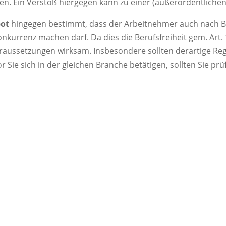
en. Ein Verstoß hiergegen kann zu einer (außerordentliche
bot
hingegen bestimmt, dass der Arbeitnehmer auch nach Be
nkurrenz machen darf. Da dies die Berufsfreiheit gem. Art. 
aussetzungen wirksam. Insbesondere sollten derartige Reg
 Sie sich in der gleichen Branche betätigen, sollten Sie prü
Leistungen im Überblick
oten.
Überprüfung der Wi