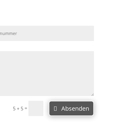
Absenden
=
5 + 5