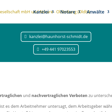
Kanzlei
Notare
Anwälte
kanzlei@haunhorst-schmidt.de
+49 441 97023553
rtraglichen
und
nachvertraglichen Verboten
zu untersch
t
ist es dem Arbeitnehmer untersagt, dem Arbeitsgeber wäh