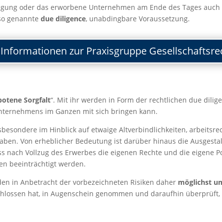
ligung oder das erworbene Unternehmen am Ende des Tages auch ih
 so genannte
due diligence
, unabdingbare Voraussetzung.
Informationen zur Praxisgruppe Gesellschaftsre
botene Sorgfalt
“. Mit ihr werden in Form der rechtlichen due dili
Unternehmens im Ganzen mit sich bringen kann.
besondere im Hinblick auf etwaige Altverbindlichkeiten, arbeitsre
gaben. Von erheblicher Bedeutung ist darüber hinaus die Ausgestal
ass nach Vollzug des Erwerbes die eigenen Rechte und die eigene 
gen beeinträchtigt werden.
den in Anbetracht der vorbezeichneten Risiken daher
möglichst u
hlossen hat, in Augenschein genommen und daraufhin überprüft, o