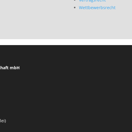
Wettbewerbsrecht
chaft mbH
ei)