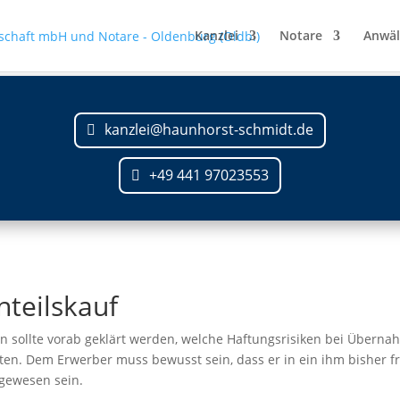
Kanzlei
Notare
Anwäl
kanzlei@haunhorst-schmidt.de
+49 441 97023553
teilskauf
en sollte vorab geklärt werden, welche Haftungsrisiken bei Übern
. Dem Erwerber muss bewusst sein, dass er in ein ihm bisher fre
g gewesen sein.