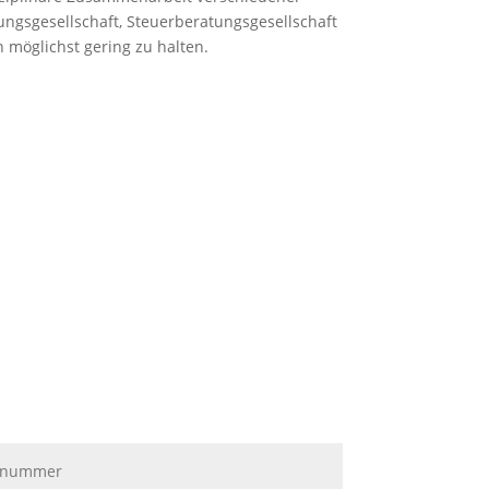
sgesellschaft, Steuerberatungsgesellschaft
n möglichst gering zu halten.
ndige interdisziplinäre Zusammenarbeit.