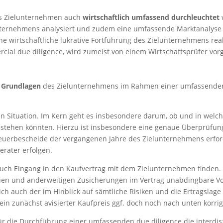
das Zielunternehmen auch
wirtschaftlich umfassend durchleuchtet
ternehmens analysiert und zudem eine umfassende Marktanalyse d
ne wirtschaftliche lukrative Fortführung des Zielunternehmens reali
ial due diligence, wird zumeist von einem Wirtschaftsprüfer v
n Grundlagen
des Zielunternehmens im Rahmen einer umfassenden 
hen Situation. Im Kern geht es insbesondere darum, ob und in wel
estehen könnten. Hierzu ist insbesondere eine genaue Überprüfun
euerbescheide der vergangenen Jahre des Zielunternehmens erford
rater erfolgen.
ch Eingang in den Kaufvertrag mit dem Zielunternehmen finden. Z
ntien und anderweitigen Zusicherungen im Vertrag unabdingbare 
sich auch der im Hinblick auf sämtliche Risiken und die Ertragsl
ein zunächst avisierter Kaufpreis ggf. doch noch nach unten korri
 für die Durchführung einer umfassenden due diligence die interd