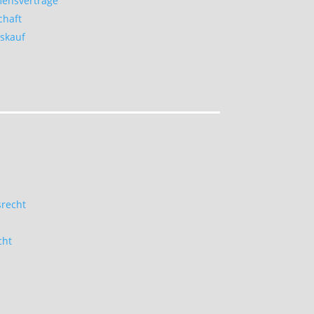
ensverträge
chaft
skauf
srecht
cht