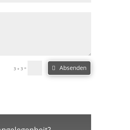
Absenden
=
3 + 3
 Angelegenheit?