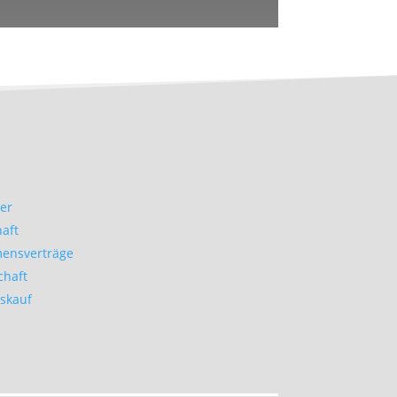
er
haft
ensverträge
chaft
skauf