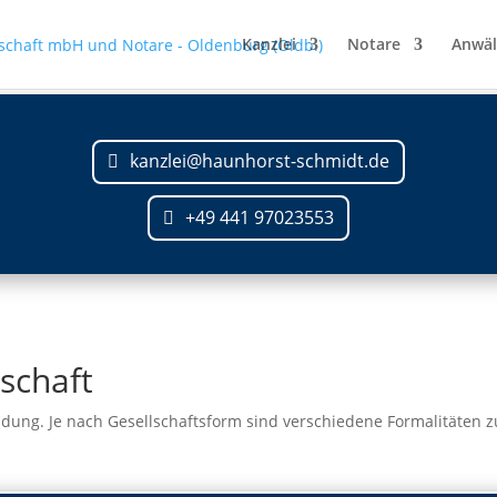
Kanzlei
Notare
Anwäl
kanzlei@haunhorst-schmidt.de
+49 441 97023553
schaft
ndung. Je nach Gesellschaftsform sind verschiedene Formalitäten zu