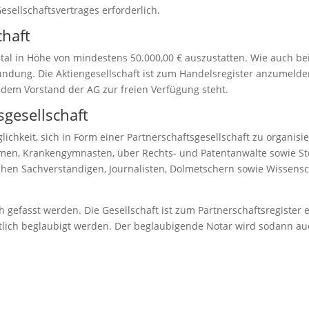
esellschaftsvertrages erforderlich.
chaft
pital in Höhe von mindestens 50.000,00 € auszustatten. Wie auch 
kundung. Die Aktiengesellschaft ist zum Handelsregister anzumelden
em Vorstand der AG zur freien Verfügung steht.
gesellschaft
ichkeit, sich in Form einer Partnerschaftsgesellschaft zu organisie
men, Krankengymnasten, über Rechts- und Patentanwälte sowie Ste
chen Sachverständigen, Journalisten, Dolmetschern sowie Wissenscha
ich gefasst werden. Die Gesellschaft ist zum Partnerschaftsregiste
ntlich beglaubigt werden. Der beglaubigende Notar wird sodann 