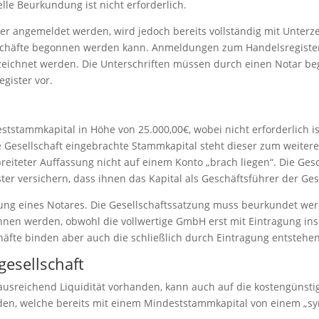
elle Beurkundung ist nicht erforderlich.
er angemeldet werden, wird jedoch bereits vollständig mit Unterz
chäfte begonnen werden kann. Anmeldungen zum Handelsregister e
zeichnet werden. Die Unterschriften müssen durch einen Notar b
gister vor.
tstammkapital in Höhe von 25.000,00€, wobei nicht erforderlich is
e Gesellschaft eingebrachte Stammkapital steht dieser zum weitere
breiteter Auffassung nicht auf einem Konto „brach liegen“. Die G
r versichern, dass ihnen das Kapital als Geschäftsführer der Gese
ung eines Notares. Die Gesellschaftssatzung muss beurkundet we
nen werden, obwohl die vollwertige GmbH erst mit Eintragung ins 
äfte binden aber auch die schließlich durch Eintragung entsteh
esellschaft
usreichend Liquidität vorhanden, kann auch auf die kostengünsti
rden, welche bereits mit einem Mindeststammkapital von einem „s