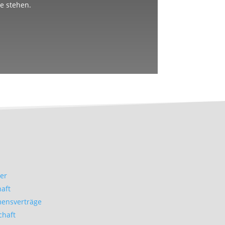
te stehen.
er
haft
ensverträge
chaft