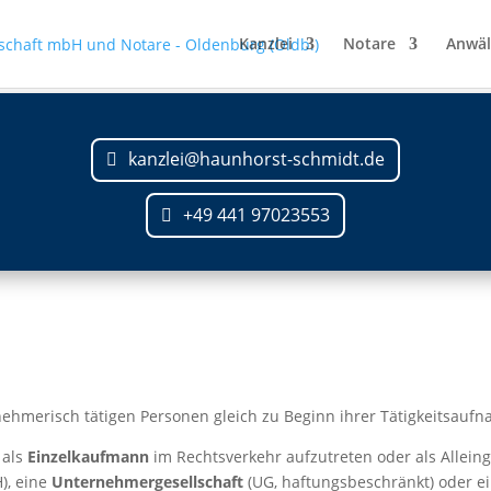
Kanzlei
Notare
Anwäl
kanzlei@haunhorst-schmidt.de
+49 441 97023553
rnehmerisch tätigen Personen gleich zu Beginn ihrer Tätigkeitsaufna
 als
Einzelkaufmann
im Rechtsverkehr aufzutreten oder als Alleinge
), eine
Unternehmergesellschaft
(UG, haftungsbeschränkt) oder e