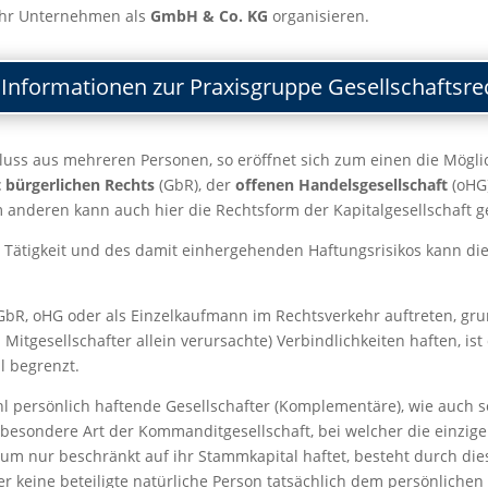
ihr Unternehmen als
GmbH & Co. KG
organisieren.
Informationen zur Praxisgruppe Gesellschaftsre
s aus mehreren Personen, so eröffnet sich zum einen die Möglich
t bürgerlichen Rechts
(GbR), der
offenen Handelsgesellschaft
(oHG)
 anderen kann auch hier die Rechtsform der Kapitalgesellschaft 
Tätigkeit und des damit einhergehenden Haftungsrisikos kann die
R, oHG oder als Einzelkaufmann im Rechtsverkehr auftreten, grun
itgesellschafter allein verursachte) Verbindlichkeiten haften, ist
al begrenzt.
l persönlich haftende Gesellschafter (Komplementäre), wie auch so
besondere Art der Kommanditgesellschaft, bei welcher die einzige
m nur beschränkt auf ihr Stammkapital haftet, besteht durch dies
 keine beteiligte natürliche Person tatsächlich dem persönlichen H