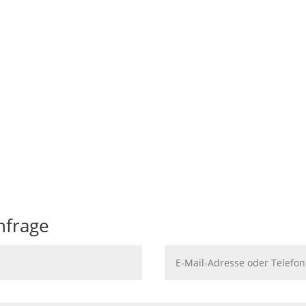
Leistungen im Überblick
 Rechtsform
Gesamtschau wirtschaftlic
steuerrechtlicher Aspekte
nfrage