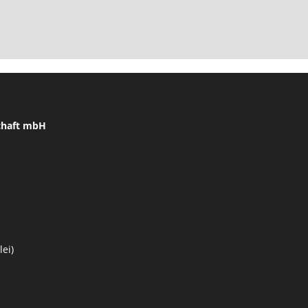
chaft mbH
ei)