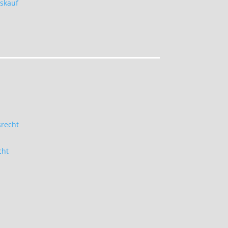
skauf
srecht
cht