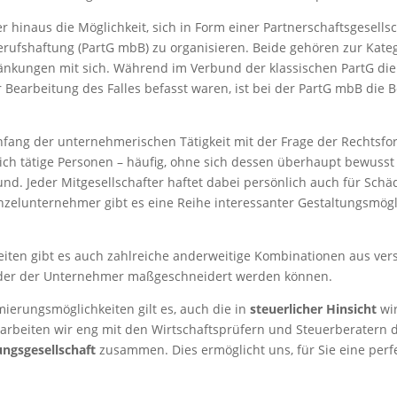
inaus die Möglichkeit, sich in Form einer Partnerschaftsgesellsch
Berufshaftung (PartG mbB) zu organisieren. Beide gehören zur Kat
änkungen mit sich. Während im Verbund der klassischen PartG die 
r Bearbeitung des Falles befasst waren, ist bei der PartG mbB die B
Anfang der unternehmerischen Tätigkeit mit der Frage der Rechtsfo
ch tätige Personen – häufig, ohne sich dessen überhaupt bewusst 
. Jeder Mitgesellschafter haftet dabei persönlich auch für Schäd
nzelunternehmer gibt es eine Reihe interessanter Gestaltungsmögl
iten gibt es auch zahlreiche anderweitige Kombinationen aus ver
s oder der Unternehmer maßgeschneidert werden können.
ierungsmöglichkeiten gilt es, auch die in
steuerlicher Hinsicht
wir
rbeiten wir eng mit den Wirtschaftsprüfern und Steuerberatern 
ungsgesellschaft
zusammen. Dies ermöglicht uns, für Sie eine per