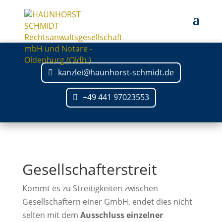
kanzlei@haunhorst-schmidt.de
+49 441 97023553
Gesellschafterstreit
Kommt es zu Streitigkeiten zwischen
Gesellschaftern einer GmbH, endet dies nicht
selten mit dem
Ausschluss einzelner